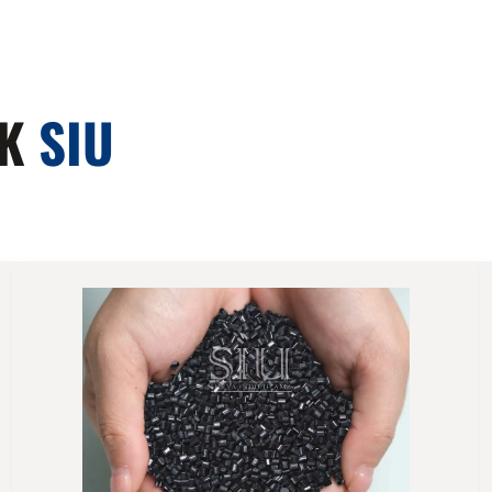
IK
SIU