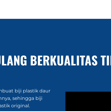
ULANG BERKUALITAS T
uat biji plastik daur
nya, sehingga biji
stik original.