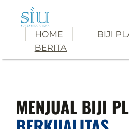
Skip
to
content
HOME
BIJI P
BERITA
MENJUAL BIJI P
BERKUALITAS