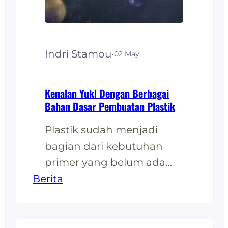
produk-produk plastik
yang digunakan dalam
kehidupan sehari-hari.
Indri Stamou
·
02 May
Kelebihan plastik di
antaranya yaitu…
Kenalan Yuk! Dengan Berbagai
Bahan Dasar Pembuatan Plastik
Plastik sudah menjadi
bagian dari kebutuhan
primer yang belum ada
Berita
yang bisa menggantikan
perannya oleh bahan
lainnya. Sejak awal, plastik
memang difungsikan