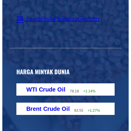
sales@siu-bijiplastik.com
HARGA MINYAK DUNIA
WTI Crude Oil
78.18
+1.14%
Brent Crude Oil
83.55
+1.27%