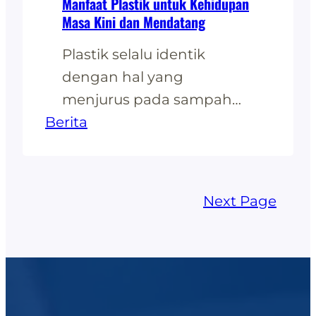
Manfaat Plastik untuk Kehidupan
Masa Kini dan Mendatang
Plastik selalu identik
dengan hal yang
menjurus pada sampah
Berita
dan mempunyai stigma
kurang bagus di
masyarakat. Banyaknya
kasus sampah plastik
Next Page
membuat banyak orang
mengenyampingkan
mengenai manfaat-
manfaat yang ada pada
Plastik. Faktanya plastik