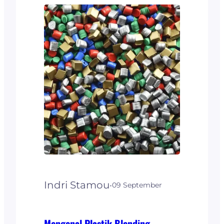
merupakan zat yang
terbuat dari polimer
styrene monomer. Jenis
plastik ini biasa digunakan
untuk menghasilkan
produk di rumah seperti
alat-alat di dapur, bahkan
aman untuk produk
mainan anak-anak. Sifat
dari plastik GPPS yaitu
kaku,…
Indri Stamou
·
09 September
Mengenal Plastik Blending,