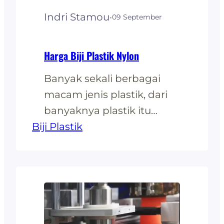
terutama untuk
Indri Stamou
·
09 September
membuat…
Harga Biji Plastik Nylon
Banyak sekali berbagai
macam jenis plastik, dari
banyaknya plastik itu
Biji Plastik
masing-masing memiliki
cirinya tersendiri seperti
dari ketebalan, elastisitas,
sampai daya rekat yang
berbeda antara satu
dengan yang lain. Dari
berbagai macam plastik,