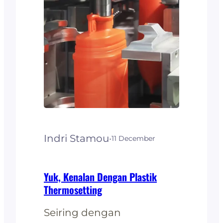
ada satu yang menjadi
favorit untuk digunakan
yaitu plastik bahan nylon.
Plastik jenis nylon ini bisa
dan aman digunakan
untuk makanan ataupun
minuman,…
Indri Stamou
·
11 December
Yuk, Kenalan Dengan Plastik
Thermosetting
Seiring dengan