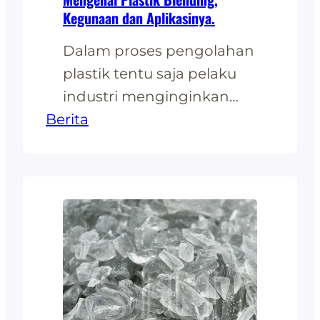
Kegunaan dan Aplikasinya.
Dalam proses pengolahan
plastik tentu saja pelaku
industri menginginkan
Berita
biaya produksi yang
rendah agar tetap
mengoptimalkan harga
pasar. Sementara barang
yang dihasilkan harus
sesuai dengan kualitas
yang baik. Banyak cara
yang bisa dilakukan untuk
menghasilkan produk