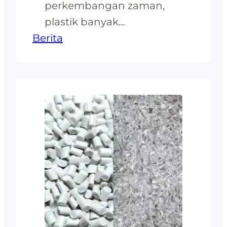
perkembangan zaman,
plastik banyak
Berita
memberikan keuntungan
untuk kehidupan sehari-
hari karena fungsinya
yang sesuai dengan
kebutuhan manusia.
Beberapa benda yang
awalnya terbuat dari kayu,
kaca, dan bahan lainnya
digantikan dengan bahan
plastik. Semakin banyak
peminat plastik dengan
berbagai jenis dan model