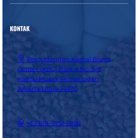
KONTAK
Pergudangan Kamal Bisnis
Center (KBC) Blok A No. 5-6
Kamal Muara, Penjaringan
Jakarta Utara 14470
+62 819-9751-5858