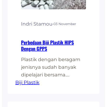
sertu memberikan
berbagai keunggulan,
maka semakin besar juga
Indri Stamou
·
03 November
target pasar yang
didapatkan dan…
Perbedaan Biji Plastik HIPS
Dengan GPPS
Plastik dengan beragam
jenisnya sudah banyak
dipelajari bersama.
Biji Plastik
Tahukah anda dengan
jenis plastik GPPS? GPPS
atau biasa disebut General
Purpose Polystyrene