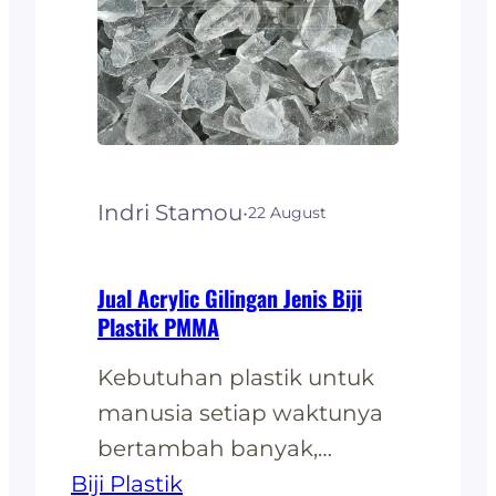
dengan metode berbeda
tanpa mengurangi
kualitas. Salah satunya
dengan metode blending.
Metode blending dalam
bahasa Indonesia adalah
Indri Stamou
·
22 August
mencampur. Teknik…
Jual Acrylic Gilingan Jenis Biji
Plastik PMMA
Kebutuhan plastik untuk
manusia setiap waktunya
bertambah banyak,
Biji Plastik
dengan berbagai jenis