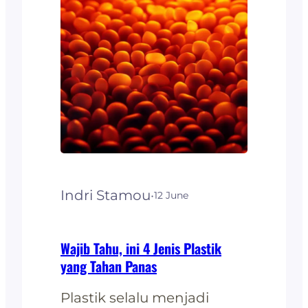
sampah, serta upaya
dalam memaksimalkan
penggunaan barang
terutama plastik agar tidak
berujung berada di alam
bebas dan
mengakibatkan
pencemaran. Banyak
barang yang dapat didaur
Indri Stamou
·
12 June
ulang. Contohnya plastik,
kertas, logam,…
Wajib Tahu, ini 4 Jenis Plastik
yang Tahan Panas
Plastik selalu menjadi