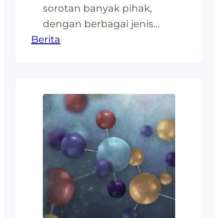
sorotan banyak pihak,
dengan berbagai jenis
Berita
sudut pandang dan
pertimbangan mengenai
kelebihan serta
kekurangannya. Seperti
yang sudah diketahui
bahwa plastik terbuat dari
campuran minyak beserta
gas bumi dan bahan-
bahan lainnya yang
kemudian dijadikan biji
plastik sebelum dapat
dibentuk menjadi menjadi