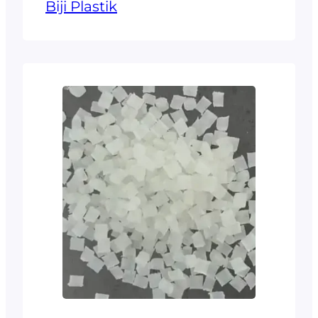
Biji Plastik
merupakan plastik paling
umum yang merupakan
kategori jenis plastik yang
masuk ke kode plastik
nomor 7. Polikarbonat ini
secara alamiah memiliki
sifat tembus pandang dan
mempunyai berbagai
warna, sehingga memiliki
tingkat transmisi cahaya
yang hampir sama
dengan material kaca.
Plastik Polikarbonat ini
sendiri tidak beracun,