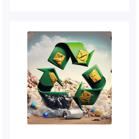
plastik yang disesuaikan
dengan produk yang akan
dihasilkan dari biji plastik
tersebut. Salah satunya
adalah Acrylic. Untuk para
pelaku usaha industri yang
bergerak di bidang
furnitur rumah tidak asing
lagi, karena jenis plastik ini
merupakan bahan yang
menggantikan bahan
baku sebelumnya. Acrylic
adalah jenis…