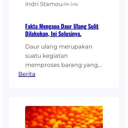
Indri Stamou
·
04 July
Fakta Mengapa Daur Ulang Sulit
Dilakukan, Ini Solusinya.
Daur ulang merupakan
suatu kegiatan
memproses barang yang
Berita
sudah tidak terpakai dan
dibuang menjadi barang
yang bisa digunakan
kembali, hal ini dilakukan
untuk meminimalisir
terjadinya penumpukan