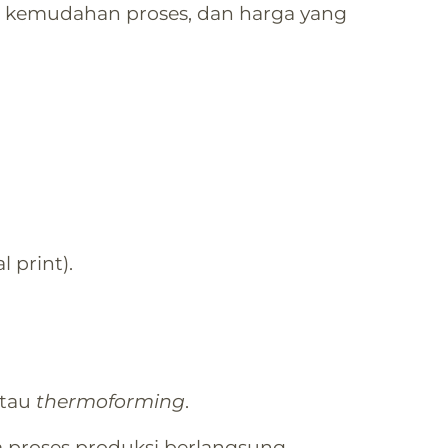
, kemudahan proses, dan harga yang
l print).
atau
thermoforming
.
a proses produksi berlangsung.