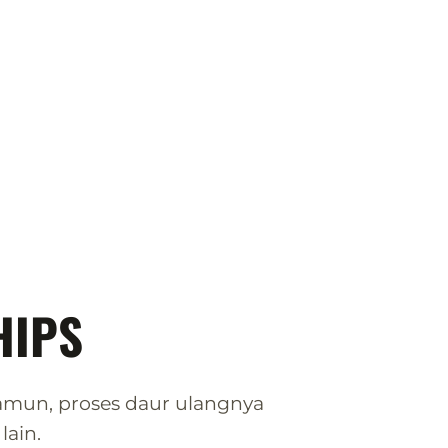
HIPS
Namun, proses daur ulangnya
ain.