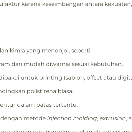
nufaktur karena keseimbangan antara kekuatan
k dan kimia yang menonjol, seperti:
am dan mudah diwarnai sesuai kebutuhan.
dipakai untuk printing (sablon, offset atau digita
ndingkan polistirena biasa.
entur dalam batas tertentu.
k dengan metode
injection molding
,
extrusion
, 
ingga ukuran dan bentuknya tetap akurat selam