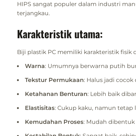
HIPS sangat populer dalam industri ma
terjangkau.
Karakteristik utama:
Biji plastik PC memiliki karakteristik fisi
Warna
: Umumnya berwarna putih bur
Tekstur Permukaan
: Halus jadi cocok 
Ketahanan Benturan
: Lebih baik diba
Elastisitas
: Cukup kaku, namun tetap l
Kemudahan Proses
: Mudah dibentu
Kestabilan Bentuk
: Sangat baik, seh