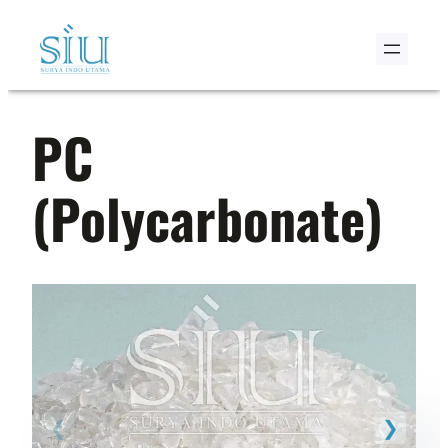
Skip
to
content
PC
(Polycarbonate)