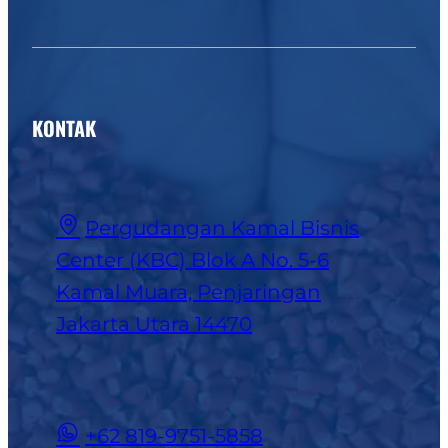
KONTAK
Pergudangan Kamal Bisnis
Center (KBC) Blok A No. 5-6
Kamal Muara, Penjaringan
Jakarta Utara 14470
+62 819-9751-5858