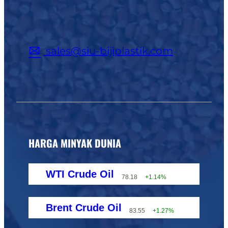
sales@siu-bijiplastik.com
HARGA MINYAK DUNIA
WTI Crude Oil
78.18
+1.14%
Brent Crude Oil
83.55
+1.27%