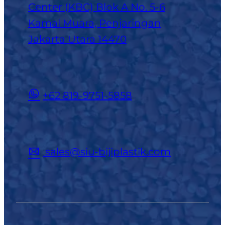
Center (KBC) Blok A No. 5-6
Kamal Muara, Penjaringan
Jakarta Utara 14470
+62 819-9751-5858
sales@siu-bijiplastik.com