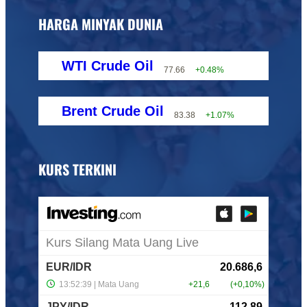
HARGA MINYAK DUNIA
WTI Crude Oil
77.66
+0.48%
Brent Crude Oil
83.38
+1.07%
KURS TERKINI