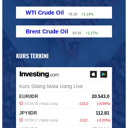
WTI Crude Oil
78.18
+1.14%
Brent Crude Oil
83.55
+1.27%
KURS TERKINI