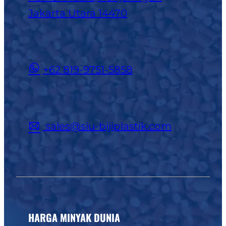
Jakarta Utara 14470
+62 819-9751-5858
sales@siu-bijiplastik.com
HARGA MINYAK DUNIA