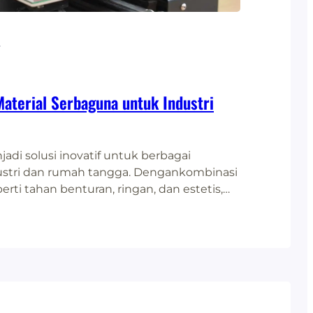
y
Material Serbaguna untuk Industri
jadi solusi inovatif untuk berbagai
stri dan rumah tangga. Dengankombinasi
rti tahan benturan, ringan, dan estetis,
ndukung berbagaiproduk yang kita gunakan
stik ABS (Acrylonitrile Butadiene Styrene)
tu jenis plastik yang banyak digunakan
r industri, mulai dari otomotif, elektronik,
han rumah tangga. Dengankombinasi unik