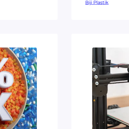
 kebutuhan
Biji Plastik
yang dimilikiny
n PP Aplikasi
berbagai aplika
ia, penggunaan
mainan, hingga
Pertimbangan
daftar harga bij
bagi pelaku ind