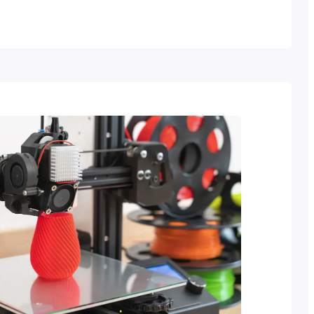
a. Material ini kerap dimanfaatkan untuk
si seperti komponen otomotif, elektronik,
 peralatan rumah tangga. Mengetahui
i plastik ABS per kg menjadi sangat penting
ustri yang…