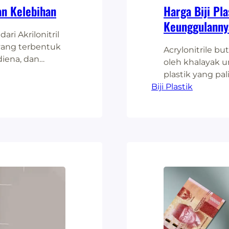
an Kelebihan
Harga Biji Pl
Keunggulanny
ri Akrilonitril
 yang terbentuk
Acrylonitrile bu
diena, dan
oleh khalayak 
kteristik unik:
plastik yang pa
asilkan
Biji Plastik
pada satuan kim
ap benturan
bagian dari kel
ring menjadi
pembuatan berkis
ini pun terkena
tahan…