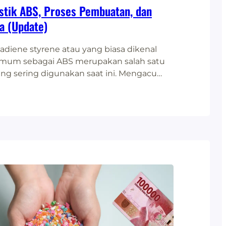
astik ABS, Proses Pembuatan, dan
a (Update)
tadiene styrene atau yang biasa dikenal
umum sebagai ABS merupakan salah satu
ling sering digunakan saat ini. Mengacu
ianya, plastik ABS sendiri merupakan
uarga termoplastik polimer dengan suhu
ar pada 104 derajat Celcius. Plastik jenis
l karena sifatnya yang kokoh, kaku, dan