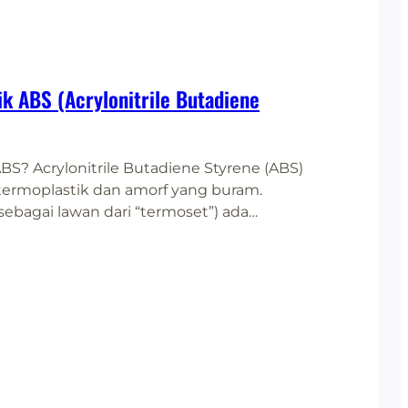
tik ABS (Acrylonitrile Butadiene
ABS? Acrylonitrile Butadiene Styrene (ABS)
termoplastik dan amorf yang buram.
(sebagai lawan dari “termoset”) ada
engan cara bahan merespon panas.
njadi cair pada suhu tertentu. Mereka
n sampai titik lelehnya, didinginkan, dan
ali lagi. Termoplastik seperti ABS mencair
, dibentuk maupun didaur ulang.