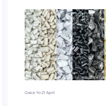
Grace Yo
·
21 April