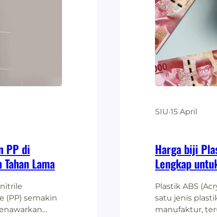
SIU
·
15 April
n PP di
Harga biji Pl
n Tahan Lama
Lengkap untuk
itrile
Plastik ABS (Acr
e (PP) semakin
satu jenis plas
 menawarkan
manufaktur, te