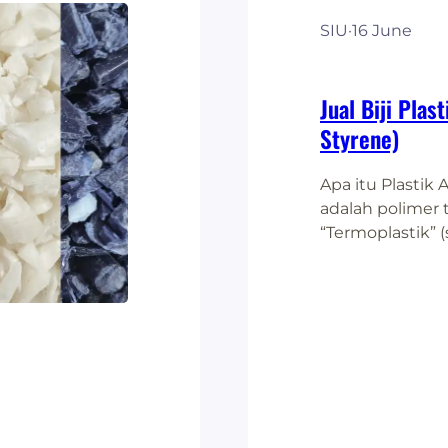
SIU
·
16 June
Jual Biji Plas
Styrene)
Apa itu Plastik 
adalah polimer 
“Termoplastik” 
hubungannya d
Termoplastik me
dapat dipanaska
dipanaskan kemb
mudah disuntik
Sebaliknya,…