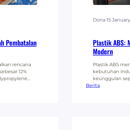
Dona
·
15 Januar
ah Pembatalan
Plastik ABS: 
Modern
alkan rencana
Plastik ABS men
sebesar 12%
kebutuhan indu
olypropylene
keunggulan sepe
), pasar plastik
Berita
plastik ini me
. Harga kedua
sehari-hari. Pla
berbagai sektor
adalah salah sa
signifikan,
diberbagai sekto
an konsumen.
hingga kebutu
dari…