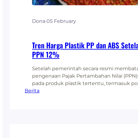
Dona
·
05 February
Tren Harga Plastik PP dan ABS Setel
PPN 12%
Setelah pemerintah secara resmi membat
pengenaan Pajak Pertambahan Nilai (PPN)
pada produk plastik tertentu, termasuk p
Berita
(PP) dan acrylonitrile butadienestyrene (ABS
di Indonesia menunjukkan respons positif
jenis plastik ini, yangbanyak digunakan di 
industri, mulai mengalami penurunan yang 
memberikanangin segar bagi produsen d
Dampak Pembatalan PPN…