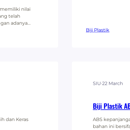
emiliki nilai
ang telah
engan adanya
keunggulan yang
Biji Plastik
eh produk dengan
lama dan bisa
kan plastik
SIU
·
22 March
Biji Plastik 
sih dan Keras
ABS kepanjangan
bahan ini bersi