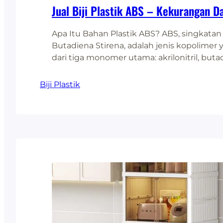
Jual Biji Plastik ABS – Kekurangan D
Apa Itu Bahan Plastik ABS? ABS, singkatan da
Butadiena Stirena, adalah jenis kopolimer
dari tiga monomer utama: akrilonitril, buta
stirena. Setiap komponen memberikan kara
Kombinasi dari komponen tersebut mengh
Biji Plastik
material dengan daya tahan tinggi terhad
serta bahan kimia. Tidak heran jika ABS se
pilihan dalam berbagai aplikasi industri.…