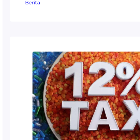
Berita
berbagai keunggulan yang sesuai dengan
dapur modern Keunggulan Material ABS da
ABS dan PP dalam Kitchen Set Di Indones
ABS dan PP dalam kitchen set meliputi: 
dalam Memilih Kitchen Set…