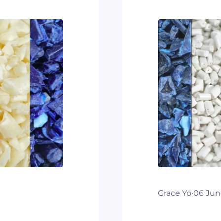
Grace Yo
·
06 Jun