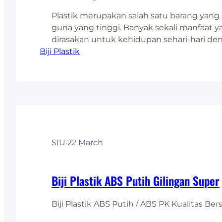
Plastik merupakan salah satu barang yang m
guna yang tinggi. Banyak sekali manfaat y
dirasakan untuk kehidupan sehari-hari d
Biji Plastik
barang dari bahan baku plastik. Banyak 
dimiliki oleh plastik dan tidak dimiliki ol
bahan baku lain. Contohnya adalah tahan 
digunakan berulang-ulang. Hal ini menjadi
salah…
SIU
·
22 March
Biji Plastik ABS Putih Gilingan Super
Biji Plastik ABS Putih / ABS PK Kualitas Ber