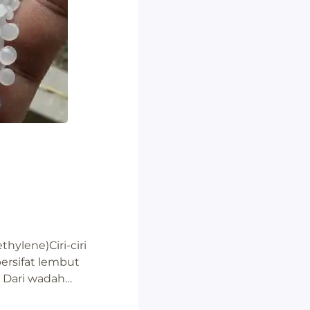
hylene)Ciri-ciri
bersifat lembut
. Dari wadah
di mana-mana