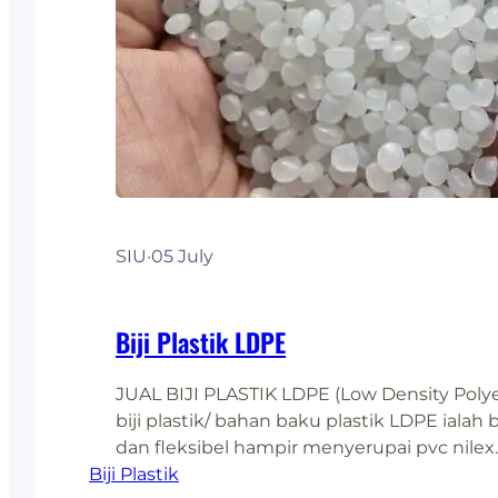
SIU
·
05 July
Biji Plastik LDPE
JUAL BIJI PLASTIK LDPE (Low Density Polyet
biji plastik/ bahan baku plastik LDPE ialah 
dan fleksibel hampir menyerupai pvc nilex
Biji Plastik
plastik, botol, tas hingga mainan plastik; 