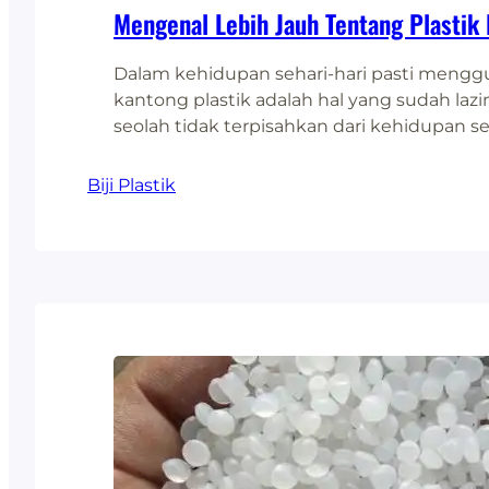
Mengenal Lebih Jauh Tentang Plastik
Dalam kehidupan sehari-hari pasti meng
kantong plastik adalah hal yang sudah la
seolah tidak terpisahkan dari kehidupan seh
Saking banyaknya, kerap kali menjadi sa
terbengkalai begitu saja. Namun, tahukah A
Biji Plastik
termasuk dalam kategori plastik jenis apa? Y
LDPE. Maka dari itu kenalan lebih jauh yu
plastik ini.…