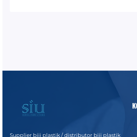
kita melihat, kita melihat sebagian besar b
yang terbuat dari polietilen! Ini adalah sal
termoplastik paling populer yang tersedia 
K
Supplier biji plastik / distributor biji plastik