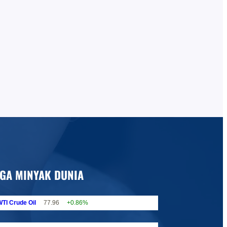
GA MINYAK DUNIA
TI Crude Oil
77.96
+0.86%