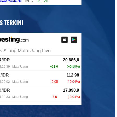
rent Crude Oil
83.59
+1.32%
S TERKINI