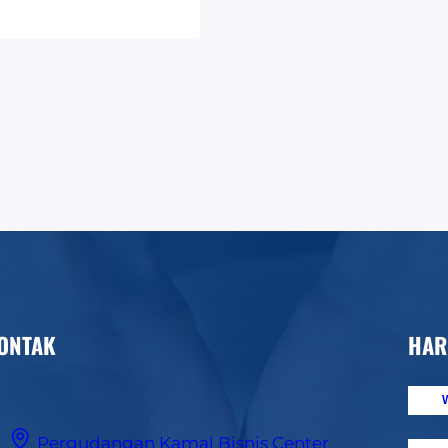
arang plastik
ah satu bahan
saat…
ONTAK
HAR
W
Pergudangan Kamal Bisnis Center