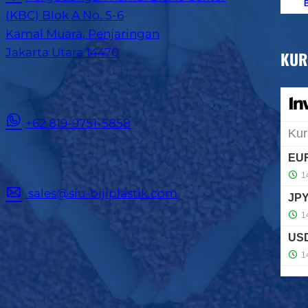
B
(KBC) Blok A No. 5-6
Kamal Muara, Penjaringan
Jakarta Utara 14470
KUR
+62 819-9751-5858
sales@siu-bijiplastik.com