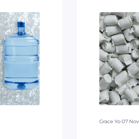
Grace Yo
·
07 No