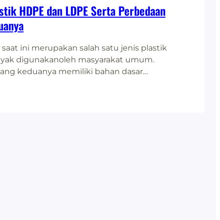
astik HDPE dan LDPE Serta Perbedaan
uanya
 saat ini merupakan salah satu jenis plastik
nyak digunakanoleh masyarakat umum.
ng keduanya memiliki bahan dasar
ng sama, namun secara penerapan dan
tannya memiliki perbedaan yangcukup
ipada itu, wujud akhir dari kedua produk
beda, bahkansebelum diubah kembali
lain. Keberadaan polietilena secara garis