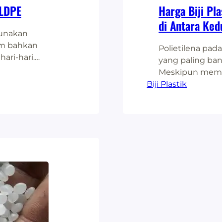
 LDPE
Harga Biji Pl
di Antara Ked
gunakan
zim bahkan
Polietilena pada
ari-hari.
yang paling ba
mpah yang
Meskipun mema
nda plastik itu
Biji Plastik
termoplastikya
a, dari jenis
proses pembua
k mengenai jenis
jelas. Lebih dar
yang tentu ber
menjadi bentuk 
besar…