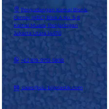
Pergudangan Kamal Bisnis
Center (KBC) Blok A No. 5-6
Kamal Muara, Penjaringan
Jakarta Utara 14470
+62 819-9751-5858
sales@siu-bijiplastik.com