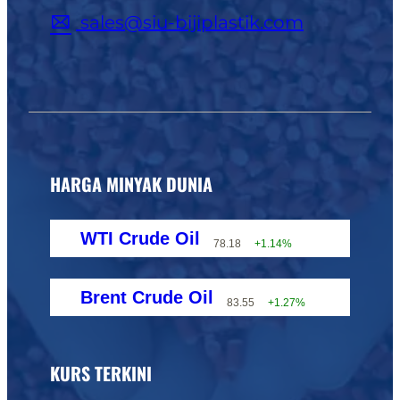
sales@siu-bijiplastik.com
HARGA MINYAK DUNIA
WTI Crude Oil
78.18
+1.14%
Brent Crude Oil
83.55
+1.27%
KURS TERKINI