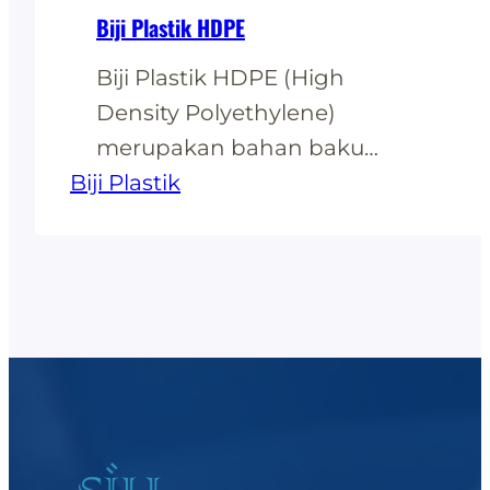
Biji Plastik HDPE
Biji Plastik HDPE (High
Density Polyethylene)
merupakan bahan baku
Biji Plastik
untuk pembuatan plastik
HDPE yang biasa digunakan
untuk kantong plastik, plastik
roll dan plastik lembaran.
Hasil produk dari biji plastik
HDPE juga terdapa berbagai
jenis: Kegunaan Biji Plastik
HDPE Warna Plastik HDPE
pada umumnya Aturan