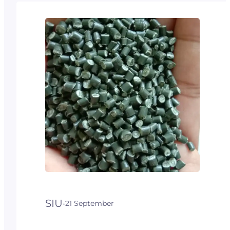
dasar termoplastikyang
sama, namun secara
penerapan dan proses
pembuatannya memiliki
perbedaan yangcukup jelas.
Lebih daripada itu, wujud
akhir dari kedua produk yang
tentu berbeda,
bahkansebelum diubah
kembali menjadi bentuk lain.
Keberadaan polietilena
secara garis besar…
SIU
·
21 September