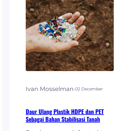
karena sifat penggunaanya
yang sangat mudah
ditemukan. HDPE (High-
density polyethylene)
mempunyai logo daur ulang
dengan angka 2
ditengahnya.…
Ivan Mosselman
·
02 December
Daur Ulang Plastik HDPE dan PET
Sebagai Bahan Stabilisasi Tanah