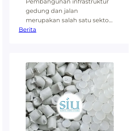
Pembangunan infrastruktur
gedung dan jalan
merupakan salah satu sektor
Berita
bisnis yang palingbanyak
mencakup biaya, sumber
daya, uang, dan waktu. Lebih
daripada itu,
pemanfaatansumber daya
alam hasil tambang seperti
semen menjadi hal yang
wajib karena
menyangkutpenggunaannya
selama bertahun-tahun oleh
ribuan orang. Pondasi yang