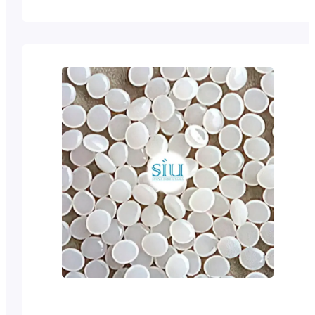
prioritas yang berbeda dalam
menentukan pilihan yang
cocok, baik dari segi harga,
daya tahan, sampai
fungsionalitas. Plastik
merupakan bahan yang
kerap dimanfaatkan untuk
pembuatan benda ini. Selain
karena harganya yang relatif
terjangkau, furnitur berbahan
plastik dipilih karena
karakteristiknya yang mudah
dirawat serta…