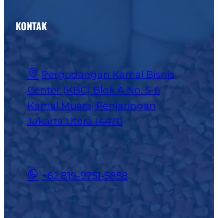
KONTAK
Pergudangan Kamal Bisnis
Center (KBC) Blok A No. 5-6
Kamal Muara, Penjaringan
Jakarta Utara 14470
+62 819-9751-5858