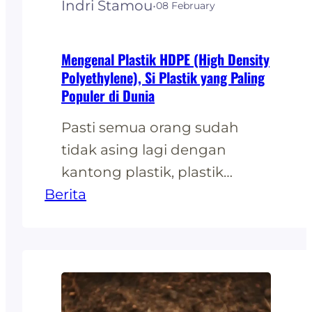
Indri Stamou
·
08 February
Mengenal Plastik HDPE (High Density
Polyethylene), Si Plastik yang Paling
Populer di Dunia
Pasti semua orang sudah
tidak asing lagi dengan
kantong plastik, plastik
Berita
lembaran, wadah makanan,
botol shampo, botol jus, dll.
Semua itu terbuat dari jenis
plastik yang bernama HDPE.
Plastik ini merupakan jenis
yang paling populer di dunia