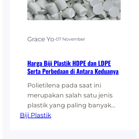
kokoh, penggunaanbahan
baku yang tepat, dan juga
metode yang baik akan
menunjang sebuah…
Grace Yo
·
07 November
Harga Biji Plastik HDPE dan LDPE
Serta Perbedaan di Antara Keduanya
Polietilena pada saat ini
merupakan salah satu jenis
plastik yang paling banyak
Biji Plastik
digunakanoleh masyarakat
umum. Meskipun memang
keduanya memiliki bahan