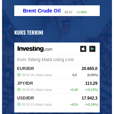
Brent Crude Oil
83.37
+1.06%
KURS TERKINI