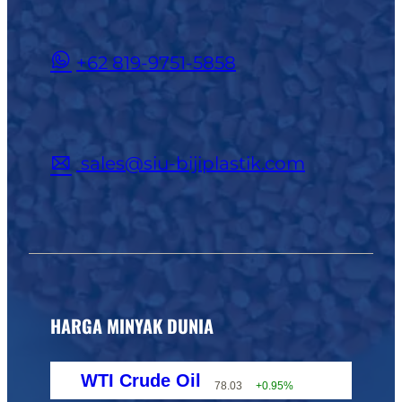
+62 819-9751-5858
sales@siu-bijiplastik.com
HARGA MINYAK DUNIA
WTI Crude Oil
78.03
+0.95%