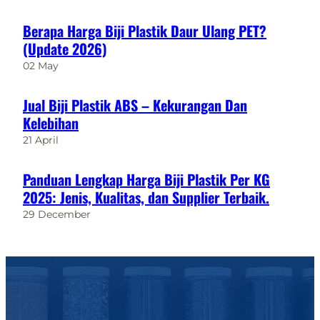
Berapa Harga Biji Plastik Daur Ulang PET?
(Update 2026)
02 May
Jual Biji Plastik ABS – Kekurangan Dan
Kelebihan
21 April
Panduan Lengkap Harga Biji Plastik Per KG
2025: Jenis, Kualitas, dan Supplier Terbaik.
29 December