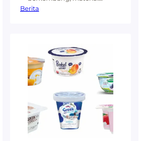
Berita
yang digunakan untuk
menciptakanperalatan
berkualitas tinggi menjadi
perhatian utama. Salah
satu bahan yang kini
menjadi pilihanunggulan
adalah plastik
polipropilena (PP). Plastik
PP dikenal karena
keunggulan dalam
kekuatan,fleksibilitas, dan
keberlanjutannya,
menjadikannya material
ideal untuk berbagai jenis