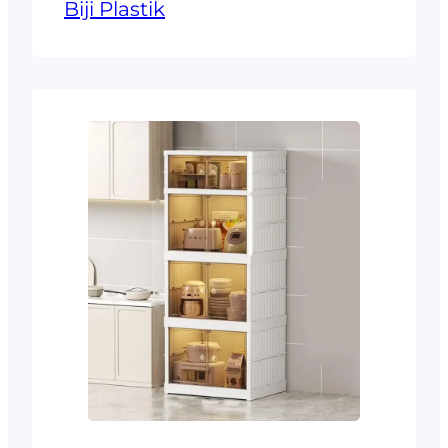
Biji Plastik
Fenomena ini terlihat jelas
dalam laporan indeks
kedua yang diterbitkan
oleh Plastic Waste Makers
Index pada 6 Februari
2023. Laporan yang
disiapkan oleh Minderoo
Foundation, sebuah
organisasi filantropi,
mengungkapkan bahwa
pada tahun 2021, sekitar
139 juta metrik ton sampah
plastik sekali pakai
dihasilkan di seluruh