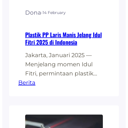
Polypropylene telah
Dona
·
14 February
menjadi pilihan utama
bagi produsen dan
konsumen. Jika…
Plastik PP Laris Manis Jelang Idul
Fitri 2025 di Indonesia
Jakarta, Januari 2025 —
Menjelang momen Idul
Fitri, permintaan plastik
Berita
polypropylene (PP)
diIndonesia meningkat
tajam. Plastik PP, yang
dikenal karena sifatnya
yang ringan, kuat, dan