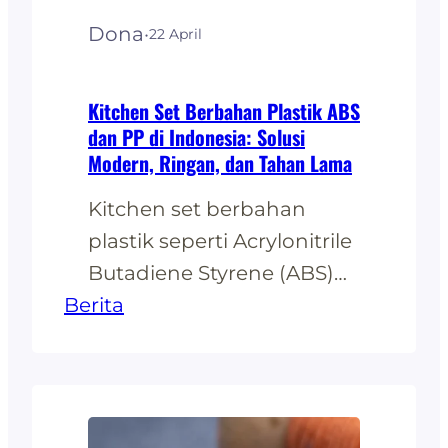
dunia,…
Dona
·
22 April
Kitchen Set Berbahan Plastik ABS
dan PP di Indonesia: Solusi
Modern, Ringan, dan Tahan Lama
Kitchen set berbahan
plastik seperti Acrylonitrile
Butadiene Styrene (ABS)
Berita
dan Polypropylene (PP)
semakin diminati di
Indonesia. Kedua material
ini menawarkan berbagai
keunggulan yang sesuai