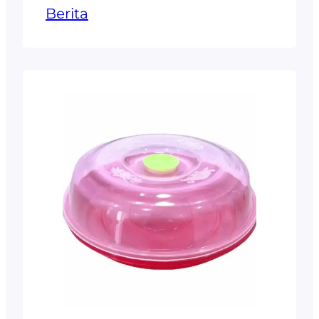
Berita
memenuhi kebutuhan
masyarakat modern yang
mencari produk praktis,
aman, dan berkelanjutan.
Salah satu material yang
kini banyak digunakan
adalah Polypropylene (PP).
Material ini memberikan
kombinasi sempurna
antara kekuatan,
keamanan, dan
keberlanjutan. Dari botol
minuman olahraga hingga
wadah susu bayi,