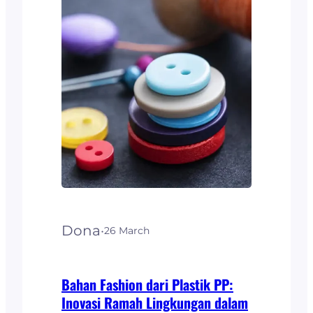
dengan kebutuhan dapur
modern Keunggulan
Material ABS dan PP
Aplikasi ABS dan PP dalam
Kitchen Set Di Indonesia,
penggunaan ABS dan PP
dalam kitchen set meliputi:
Pertimbangan dalam
Memilih Kitchen Set…
Dona
·
26 March
Bahan Fashion dari Plastik PP:
Inovasi Ramah Lingkungan dalam