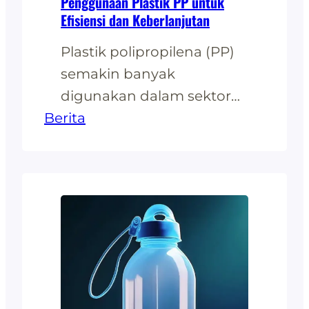
Penggunaan Plastik PP untuk
Efisiensi dan Keberlanjutan
Plastik polipropilena (PP)
semakin banyak
digunakan dalam sektor
Berita
agrikultur sebagai solusi
inovatif
untukmeningkatkan
efisiensi dan
keberlanjutan. Sebagai
salah satu jenis plastik
yang serbaguna dan
ramahlingkungan
dibandingkan plastik