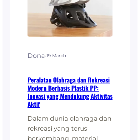
produk fashionyang
inovatif dan ramah
lingkungan. Produk
Fashion Berbahan Plastik
PP Keunggulan Plastik PP
Dona
·
19 March
dalam Fashion Plastik…
Peralatan Olahraga dan Rekreasi
Modern Berbasis Plastik PP:
Inovasi yang Mendukung Aktivitas
Aktif
Dalam dunia olahraga dan
rekreasi yang terus
berkembang, material