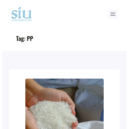
Skip
to
content
Tag:
PP