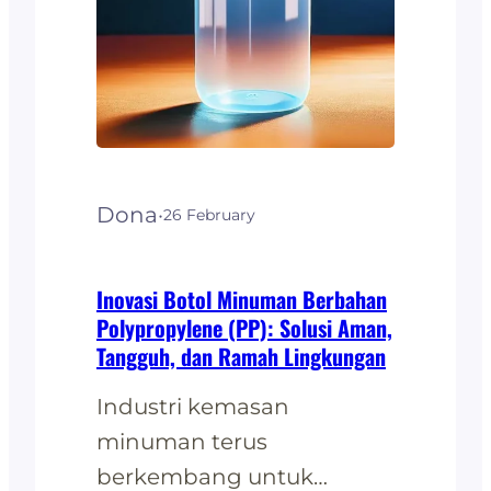
konvensional, PP
menawarkan berbagai
manfaat yang signifikan
bagiindustri pertanian
modern. Keunggulan
Plastik PP dalam
Dona
·
26 February
Agrikultur Polipropilena
dikenal karena sifatnya
yang ringan, tahan lama,
Inovasi Botol Minuman Berbahan
Polypropylene (PP): Solusi Aman,
dan tahan terhadap suhu
Tangguh, dan Ramah Lingkungan
ekstrem.…
Industri kemasan
minuman terus
berkembang untuk