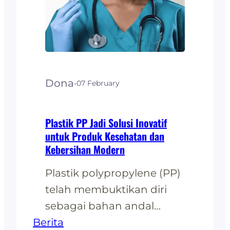
masa depan. Dalam era di
mana keberlanjutan
menjadi perhatian utama,
peralatan kantor
berbahan dasar
Dona
·
07 February
plastikpolypropylene (PP)
semakin populer di
berbagai perusahaan dan
Plastik PP Jadi Solusi Inovatif
untuk Produk Kesehatan dan
organisasi.…
Kebersihan Modern
Plastik polypropylene (PP)
telah membuktikan diri
sebagai bahan andal
Berita
untuk produk kesehatan