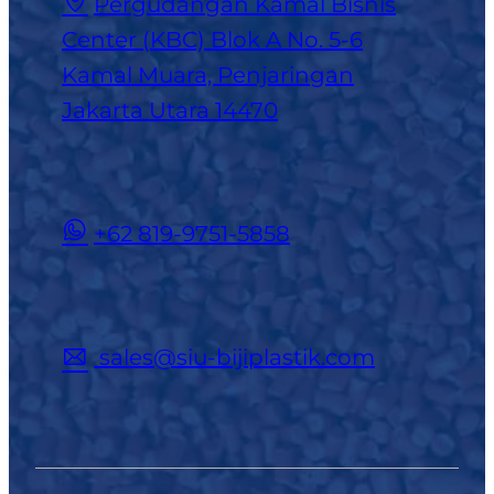
Pergudangan Kamal Bisnis
Center (KBC) Blok A No. 5-6
Kamal Muara, Penjaringan
Jakarta Utara 14470
+62 819-9751-5858
sales@siu-bijiplastik.com