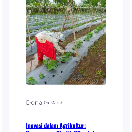
karena mengandung
bakteri Lactobacillus
bulgaricus, yang baik
untuk kesehatan organ
pencernaan manusia.
Sejak tahun 2021, tren
konsumsi produk yoghurt
semakin meningkat pesat
di Indonesia. Dilansir dari
Technobussiness.id, hal ini
dipengaruhi…
Dona
·
04 March
Inovasi dalam Agrikultur: