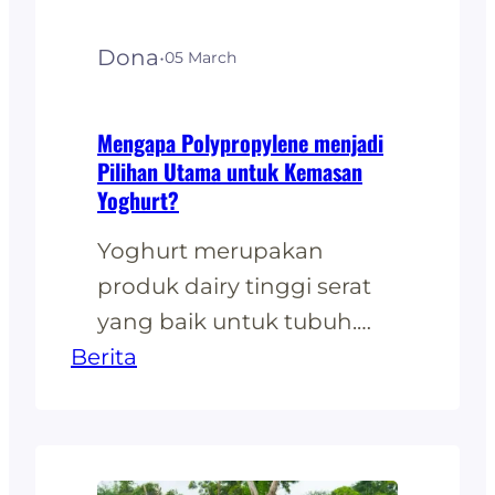
peralatan olahragadan
Dona
·
05 March
rekreasi. Keunggulan
Plastik PP dalam Peralatan
Olahraga Plastik PP…
Mengapa Polypropylene menjadi
Pilihan Utama untuk Kemasan
Yoghurt?
Yoghurt merupakan
produk dairy tinggi serat
yang baik untuk tubuh.
Berita
Yoghurt dapat dikosumsi
oleh semua kalangan usia,
baik dewasa hingga balita.
Alasan produk ini diminati