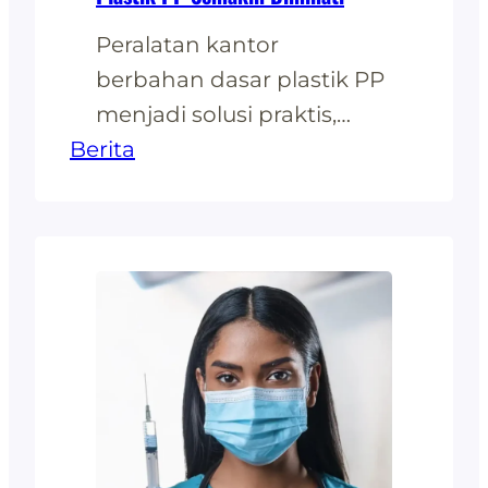
Peralatan kantor
berbahan dasar plastik PP
menjadi solusi praktis,
Berita
ekonomis, dan ramah
lingkunganuntuk
kebutuhan kerja modern.
Dengan meningkatnya
kesadaran akan
pentingnya
keberlanjutan,produk-
produk berbahan plastik
PP diperkirakan akan terus
menjadi pilihan utama di