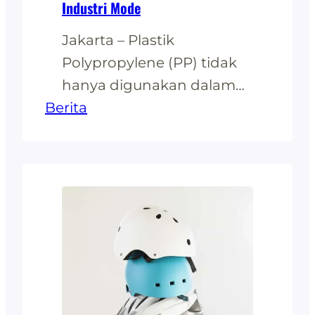
Industri Mode
Jakarta – Plastik
Polypropylene (PP) tidak
hanya digunakan dalam
Berita
industri kemasan dan
peralatan rumahtangga,
tetapi juga merambah ke
dunia fashion. Dengan
sifatnya yang ringan, kuat,
dan mudah didaurulang,
PP menjadi alternatif
material yang semakin
populer dalam
pembuatan berbagai