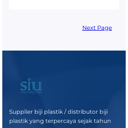
dankebersihan. Dengan
kombinasi keunggulan
seperti keamanan, daya
Next Page
tahan, dan sifat ramah
lingkungan,plastik PP
menjadi solusi modern
yang memenuhi
kebutuhan masyarakat
sekaligus
mendukungkeberlanjutan.
Di tengah meningkatnya
kebutuhan akan produk
Supplier biji plastik / distributor biji
kesehatan dan
plastik yang terpercaya sejak tahun
kebersihan, bahan plastik