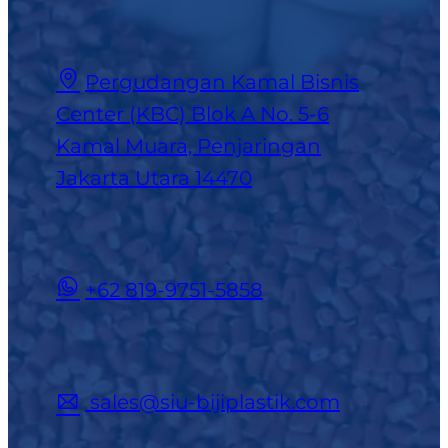
Pergudangan Kamal Bisnis
Center (KBC) Blok A No. 5-6
Kamal Muara, Penjaringan
Jakarta Utara 14470
+62 819-9751-5858
sales@siu-bijiplastik.com