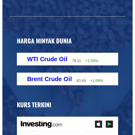
HARGA MINYAK DUNIA
WTI Crude Oil
78.11
+1.05%
Brent Crude Oil
83.40
+1.09%
KURS TERKINI