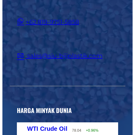
+62 819-9751-5858
sales@siu-bijiplastik.com
HARGA MINYAK DUNIA
WTI Crude Oil
78.04
+0.96%