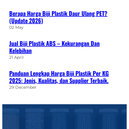
Berapa Harga Biji Plastik Daur Ulang PET?
(Update 2026)
02 May
Jual Biji Plastik ABS – Kekurangan Dan
Kelebihan
21 April
Panduan Lengkap Harga Biji Plastik Per KG
2025: Jenis, Kualitas, dan Supplier Terbaik.
29 December