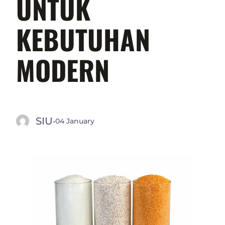
UNTUK
KEBUTUHAN
MODERN
SIU
·
04 January